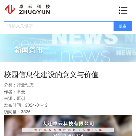
网站首页
产品介绍
融合门户
数据中台
服务中台
低代码平台
智慧学工
智慧教务
智慧宿管
E码通
收费系统
智慧党建
OA系统
校园网盘
安全平台
智慧楼宇
健康驿站
在线订餐
网上报修
智慧工会
人资平台
考勤系统
科研系统
实验室管理
运维管理
新闻资讯
行业动态
新闻动态
智库百科
校园信息化建设的意义与价值
合作伙伴
分类：
行业动态
作者：
卓云
关于我们
来源：
原创
联系我们
发布时间：
2024-01-12
访问量：
3526