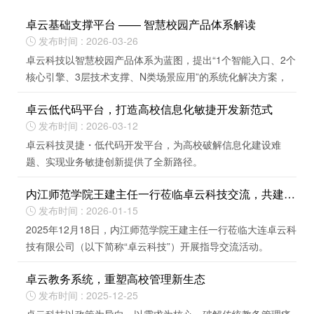
卓云基础支撑平台 —— 智慧校园产品体系解读
发布时间 : 2026-03-26

卓云科技以智慧校园产品体系为蓝图，提出“1个智能入口、2个
核心引擎、3层技术支撑、N类场景应用”的系统化解决方案，
全面助力高校实现从“信息化”到“智能化”的跃迁。
卓云低代码平台，打造高校信息化敏捷开发新范式
发布时间 : 2026-03-12

卓云科技灵捷・低代码开发平台，为高校破解信息化建设难
题、实现业务敏捷创新提供了全新路径。
内江师范学院王建主任一行莅临卓云科技交流，共建AI联创中心赋能智慧校园
发布时间 : 2026-01-15

2025年12月18日，内江师范学院王建主任一行莅临大连卓云科
技有限公司（以下简称“卓云科技”）开展指导交流活动。
卓云教务系统，重塑高校管理新生态
发布时间 : 2025-12-25
