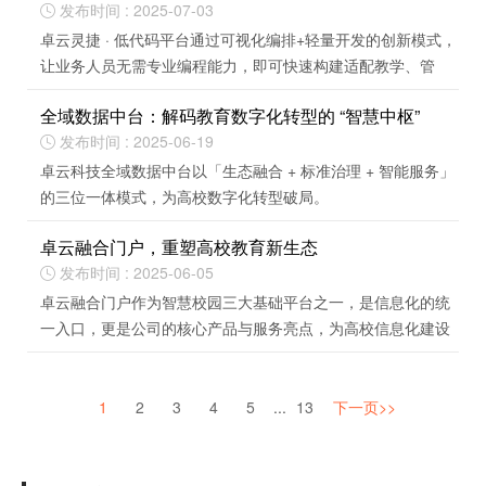
发布时间 : 2025-07-03

卓云灵捷 · 低代码平台通过可视化编排+轻量开发的创新模式，
让业务人员无需专业编程能力，即可快速构建适配教学、管
理、服务全场景的数字化应用。
全域数据中台：解码教育数字化转型的 “智慧中枢”
发布时间 : 2025-06-19

卓云科技全域数据中台以「生态融合 + 标准治理 + 智能服务」
的三位一体模式，为高校数字化转型破局。
卓云融合门户，重塑高校教育新生态
发布时间 : 2025-06-05

卓云融合门户作为智慧校园三大基础平台之一，是信息化的统
一入口，更是公司的核心产品与服务亮点，为高校信息化建设
注入强大动力。
1
2
3
4
5
...
13
下一页>>