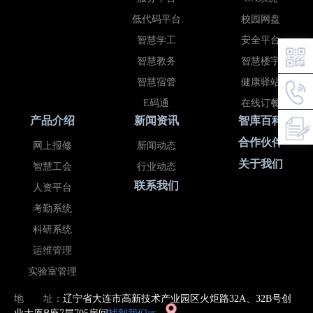
低代码平台
校园网盘
智慧学工
安全平台
智慧教务
智慧楼宇
智慧宿管
健康驿站
E码通
在线订餐
产品介绍
新闻资讯
智库百科
合作伙伴
网上报修
新闻动态
关于我们
智慧工会
行业动态
联系我们
人资平台
考勤系统
科研系统
运维管理
实验室管理
地 址：
辽宁省大连市高新技术产业园区火炬路32A、32B号创
找到我们☞