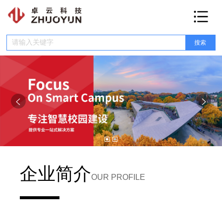
网站首页
产品介绍
融合门户
数据中台
服务中台
低代码平台
智慧学工
智慧教务
智慧宿管
E码通
收费系统
智慧党建
OA系统
校园网盘
安全平台
智慧楼宇
健康驿站
在线订餐
网上报修
智慧工会
人资平台
考勤系统
科研系统
实验室管理
运维管理
新闻资讯
行业动态
新闻动态


智库百科
合作伙伴
关于我们
企业简介
联系我们
OUR PROFILE