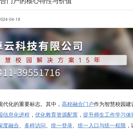
合门户的核心特性与价值
2024-04-19
现代化的重要标志。其中，
高校融合门户
作为智慧校园建
园信息化进程
，
优化教育资源配置
，
提升师生工作学习体
深度融合
、
多样访
问
、
统一登录
、
统一入口与统一权限
，